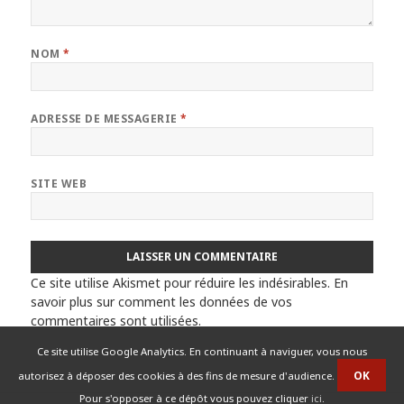
NOM
*
ADRESSE DE MESSAGERIE
*
SITE WEB
Ce site utilise Akismet pour réduire les indésirables.
En
savoir plus sur comment les données de vos
commentaires sont utilisées
.
Ce site utilise Google Analytics. En continuant à naviguer, vous nous
autorisez à déposer des cookies à des fins de mesure d'audience.
Pour s'opposer à ce dépôt vous pouvez cliquer
ici
.