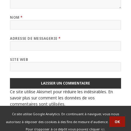
NOM
*
ADRESSE DE MESSAGERIE
*
SITE WEB
Ce site utilise Akismet pour réduire les indésirables.
En
savoir plus sur comment les données de vos
commentaires sont utilisées
.
Ce site utilise Google Analytics. En continuant à naviguer, vous nous
autorisez à déposer des cookies à des fins de mesure d'audience.
Pour s'opposer à ce dépôt vous pouvez cliquer
ici
.