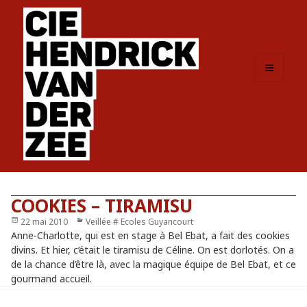
MENU
ET
WIDGETS
COOKIES – TIRAMISU
Publié
22 mai 2010
Catégories
Veillée # Ecoles Guyancourt
le
Anne-Charlotte, qui est en stage à Bel Ebat, a fait des cookies
divins. Et hier, c’était le tiramisu de Céline. On est dorlotés. On a
de la chance d’être là, avec la magique équipe de Bel Ebat, et ce
gourmand accueil.