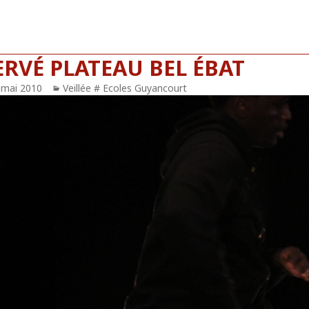
ERVÉ PLATEAU BEL ÉBAT
blié
 mai 2010
Catégories
Veillée # Ecoles Guyancourt