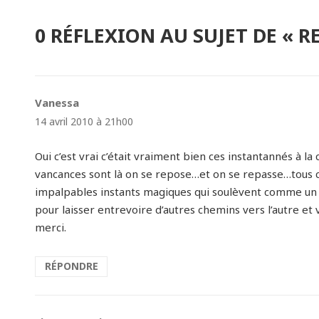
0 RÉFLEXION AU SUJET DE « R
Vanessa
dit :
14 avril 2010 à 21h00
Oui c’est vrai c’était vraiment bien ces instantannés à la
vancances sont là on se repose…et on se repasse…tous c
impalpables instants magiques qui soulèvent comme un souf
pour laisser entrevoire d’autres chemins vers l’autre et v
merci.
RÉPONDRE