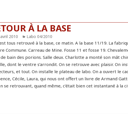
ETOUR À LA BASE
blié
avril 2010
Catégories
Labo 04/2010
est tous retrouvé à la base, ce matin. A la base 11/19. La fabriq
ure Commune. Carreau de Mine. Fosse 11 et fosse 19. Chevalement
 de bain des porions. Salle deux. Charlotte a monté son mât chino
le, dont le ventre s’arrondit. On se retrouve avec plaisir. On ins
cteurs, et tout. On installe le plateau de labo. On a ouvert le ca
ence, Cécile, Laura, qui nous ont offert un livre de Armand Gatt
en se retrouvant, quand même, c’était bien cet instantané à la ci