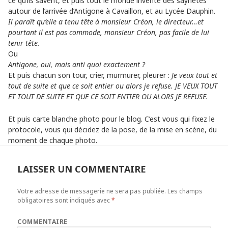
ce qu’ils savent, et puis tout le monde invente des saynètes
autour de l’arrivée d’Antigone à Cavaillon, et au Lycée Dauphin.
Il paraît qu’elle a tenu tête à monsieur Créon, le directeur…et
pourtant il est pas commode, monsieur Créon, pas facile de lui
tenir tête.
Ou
Antigone, oui, mais anti quoi exactement ?
Et puis chacun son tour, crier, murmurer, pleurer :
Je veux tout et
tout de suite et que ce soit entier ou alors je refuse. JE VEUX TOUT
ET TOUT DE SUITE ET QUE CE SOIT ENTIER OU ALORS JE REFUSE.
Et puis carte blanche photo pour le blog. C’est vous qui fixez le
protocole, vous qui décidez de la pose, de la mise en scène, du
moment de chaque photo.
LAISSER UN COMMENTAIRE
Votre adresse de messagerie ne sera pas publiée.
Les champs
obligatoires sont indiqués avec
*
COMMENTAIRE