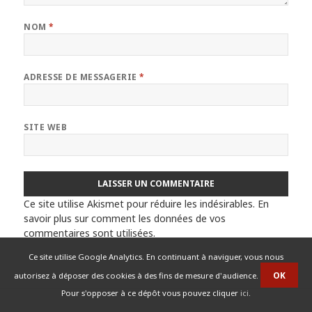
NOM
*
ADRESSE DE MESSAGERIE
*
SITE WEB
Ce site utilise Akismet pour réduire les indésirables.
En
savoir plus sur comment les données de vos
commentaires sont utilisées
.
Ce site utilise Google Analytics. En continuant à naviguer, vous nous
autorisez à déposer des cookies à des fins de mesure d'audience.
Pour s'opposer à ce dépôt vous pouvez cliquer
ici
.