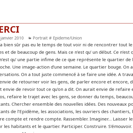
ERCI
blié
 janvier 2010
Catégories
Portrait # Epideme/Union
’a bien sûr pas eu le temps de tout voir ni de rencontrer tout 
s et de beaucoup de gens. Mais ce n’est qu’ un début. Ce n’est q
n’est qu’ une partie infime de ce que représente le quartier de 
oche. Une image-action d’une semaine. Le quartier bouge. On a t
ersations. On a tout juste commencé à se faire une idée. A trava
envie de retourner voir les gens, de parler encore et encore, d
t envie de revoir tout ce qu’on a dit. On aurait envie de refair
os, refaire le trajet avec les gens, se donner du temps, beaucou
tants. Chercher ensemble des nouvelles idées. Des nouveaux poin
ants de l’Epidème, les associations, les ouvriers des chantiers,
re compte et rendre compte. Rassembler. Imaginer… Laisser les
r les habitants et le quartier. Participer. Construire. S’émouvoir