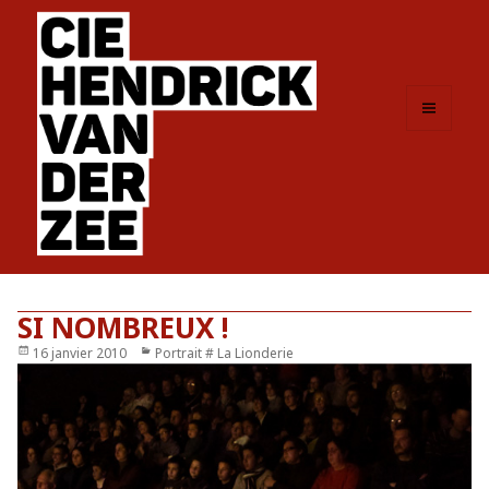
MENU
ET
WIDGETS
SI NOMBREUX !
Publié
16 janvier 2010
Catégories
Portrait # La Lionderie
le