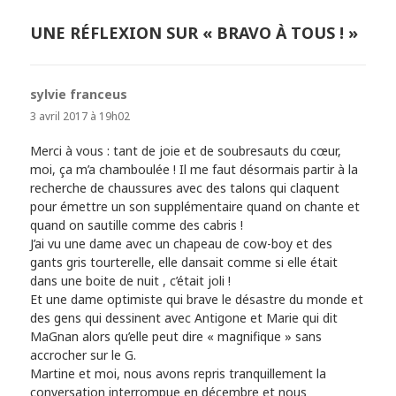
UNE RÉFLEXION SUR « BRAVO À TOUS ! »
sylvie franceus
dit :
3 avril 2017 à 19h02
Merci à vous : tant de joie et de soubresauts du cœur,
moi, ça m’a chamboulée ! Il me faut désormais partir à la
recherche de chaussures avec des talons qui claquent
pour émettre un son supplémentaire quand on chante et
quand on sautille comme des cabris !
J’ai vu une dame avec un chapeau de cow-boy et des
gants gris tourterelle, elle dansait comme si elle était
dans une boite de nuit , c’était joli !
Et une dame optimiste qui brave le désastre du monde et
des gens qui dessinent avec Antigone et Marie qui dit
MaGnan alors qu’elle peut dire « magnifique » sans
accrocher sur le G.
Martine et moi, nous avons repris tranquillement la
conversation interrompue en décembre et nous