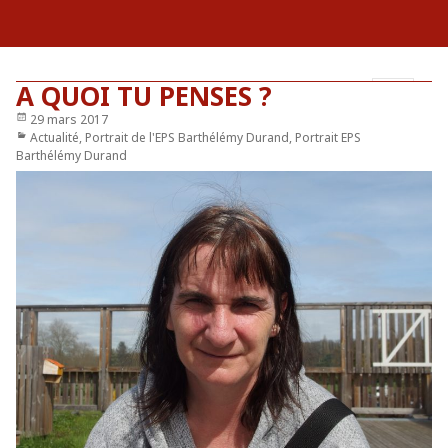
A QUOI TU PENSES ?
Publié
29 mars 2017
MENU
le
Catégories
Actualité
,
Portrait de l'EPS Barthélémy Durand
,
Portrait EPS
ET
Barthélémy Durand
WIDGETS