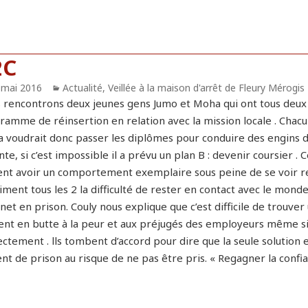
2C
blié
 mai 2016
Catégories
Actualité
,
Veillée à la maison d'arrêt de Fleury Mérogis
 rencontrons deux jeunes gens Jumo et Moha qui ont tous deux m
ramme de réinsertion en relation avec la mission locale . Chacu
 voudrait donc passer les diplômes pour conduire des engins de 
nte, si c’est impossible il a prévu un plan B : devenir coursier . 
nt avoir un comportement exemplaire sous peine de se voir refus
ment tous les 2 la difficulté de rester en contact avec le monde
net en prison. Couly nous explique que c’est difficile de trouver
ent en butte à la peur et aux préjugés des employeurs même si o
ctement . lls tombent d’accord pour dire que la seule solution e
nt de prison au risque de ne pas être pris. « Regagner la confianc