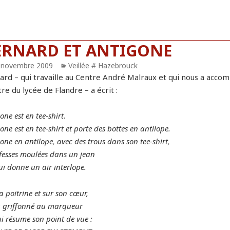
ERNARD ET ANTIGONE
blié
 novembre 2009
Catégories
Veillée # Hazebrouck
ard – qui travaille au Centre André Malraux et qui nous a accomp
re du lycée de Flandre – a écrit :
one est en tee-shirt.
one est en tee-shirt et porte des bottes en antilope.
one en antilope, avec des trous dans son tee-shirt,
 fesses moulées dans un jean
ui donne un air interlope.
a poitrine et sur son cœur,
a griffonné au marqueur
i résume son point de vue :