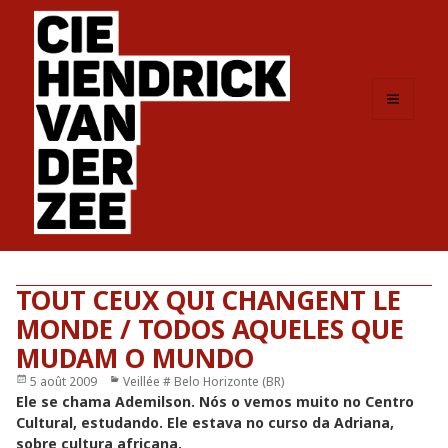
MENU
ET
WIDGETS
TOUT CEUX QUI CHANGENT LE
MONDE / TODOS AQUELES QUE
MUDAM O MUNDO
Publié
5 août 2009
Catégories
Veillée # Belo Horizonte (BR)
le
Ele se chama Ademilson. Nós o vemos muito no Centro
Cultural, estudando. Ele estava no curso da Adriana,
sobre cultura africana.