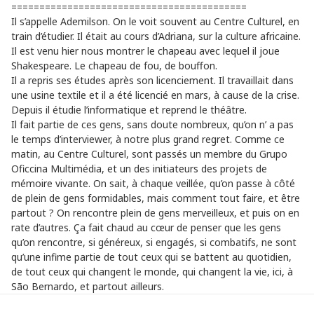
==========================================
Il s’appelle Ademilson. On le voit souvent au Centre Culturel, en
train d’étudier. Il était au cours d’Adriana, sur la culture africaine.
Il est venu hier nous montrer le chapeau avec lequel il joue
Shakespeare. Le chapeau de fou, de bouffon.
Il a repris ses études après son licenciement. Il travaillait dans
une usine textile et il a été licencié en mars, à cause de la crise.
Depuis il étudie l’informatique et reprend le théâtre.
Il fait partie de ces gens, sans doute nombreux, qu’on n’ a pas
le temps d’interviewer, à notre plus grand regret. Comme ce
matin, au Centre Culturel, sont passés un membre du Grupo
Oficcina Multimédia, et un des initiateurs des projets de
mémoire vivante. On sait, à chaque veillée, qu’on passe à côté
de plein de gens formidables, mais comment tout faire, et être
partout ? On rencontre plein de gens merveilleux, et puis on en
rate d’autres. Ça fait chaud au cœur de penser que les gens
qu’on rencontre, si généreux, si engagés, si combatifs, ne sont
qu’une infime partie de tout ceux qui se battent au quotidien,
de tout ceux qui changent le monde, qui changent la vie, ici, à
São Bernardo, et partout ailleurs.