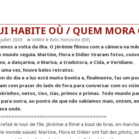
UI HABITE OÙ / QUEM MORA
blié
juillet 2009
Catégories
Veillée # Belo Horizonte (BR)
zemos a volta da ilha. O Jérémie filmou com a câmera na mão
 mundo seguia. Martine, Flora e Didier tiraram fotos, co
se, a dançarina, e Marisa, a tradutora, e Cida, e Veridiane.
 uma vez, houve belos retratos.
fim do dia e a luz está muito bonita e, finalmente, faz um po
am com prazer do lado de fora para conversar com os vizin
obrinhos, netos, tios, tias, primos e primas. Todo mundo p
 para outra, ao ponto de que não sabíamos mais, ontem, e
va onde.
=======================================
refait le tour de l’île. Jérémie a filmé a bout de bras, en marchan
le monde suivait. Martine, Flora et Didier ont fait des photo, ont