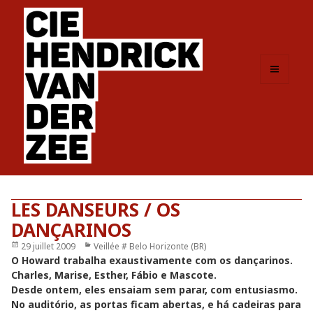
MENU
ET
WIDGETS
LES DANSEURS / OS
DANÇARINOS
Publié
29 juillet 2009
Catégories
Veillée # Belo Horizonte (BR)
le
O Howard trabalha exaustivamente com os dançarinos.
Charles, Marise, Esther, Fábio e Mascote.
Desde ontem, eles ensaiam sem parar, com entusiasmo.
No auditório, as portas ficam abertas, e há cadeiras para