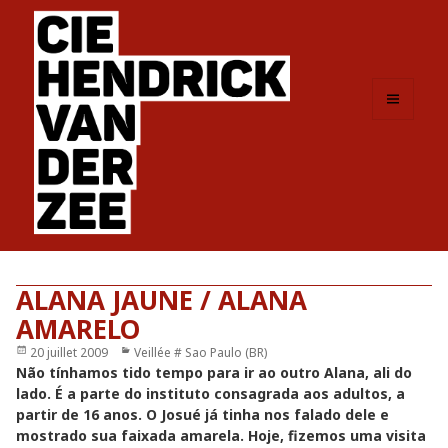
MENU
ET
WIDGETS
ALANA JAUNE / ALANA
AMARELO
Publié
20 juillet 2009
Catégories
Veillée # Sao Paulo (BR)
le
Não tínhamos tido tempo para ir ao outro Alana, ali do
lado. É a parte do instituto consagrada aos adultos, a
partir de 16 anos. O Josué já tinha nos falado dele e
mostrado sua faixada amarela. Hoje, fizemos uma visita