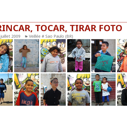
RINCAR, TOCAR, TIRAR FOTO
blié
juillet 2009
Catégories
Veillée # Sao Paulo (BR)