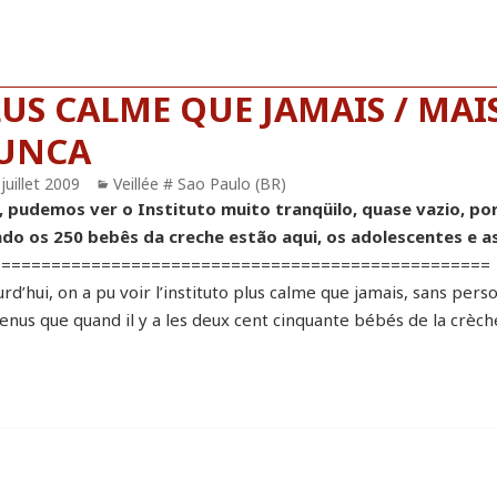
LUS CALME QUE JAMAIS / MA
UNCA
blié
juillet 2009
Catégories
Veillée # Sao Paulo (BR)
, pudemos ver o Instituto muito tranqüilo, quase vazio, po
do os 250 bebês da creche estão aqui, os adolescentes e a
==================================================
rd’hui, on a pu voir l’instituto plus calme que jamais, sans pers
nus que quand il y a les deux cent cinquante bébés de la crèche,