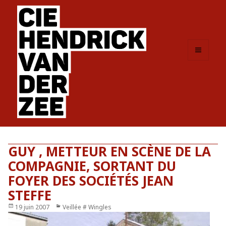
MENU
ET
WIDGETS
GUY , METTEUR EN SCÈNE DE LA
COMPAGNIE, SORTANT DU
FOYER DES SOCIÉTÉS JEAN
STEFFE
Publié
19 juin 2007
Catégories
Veillée # Wingles
le