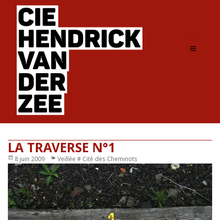
MENU
ET
WIDGETS
LA TRAVERSE N°1
Publié
8 juin 2009
Catégories
Veillée # Cité des Cheminots
le