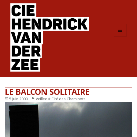
MENU
ET
WIDGETS
LE BALCON SOLITAIRE
Publié
5 juin 2009
Catégories
Veillée # Cité des Cheminots
le