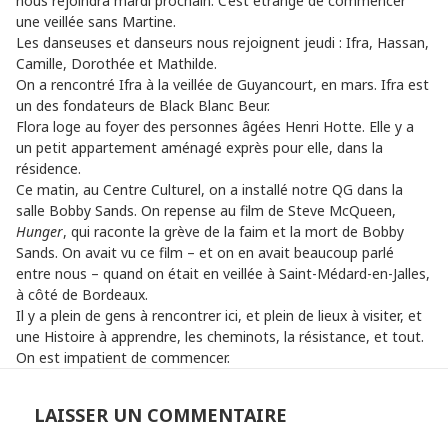
nous rejoindra mardi prochain. C’est étrange de commencer
une veillée sans Martine.
Les danseuses et danseurs nous rejoignent jeudi : Ifra, Hassan,
Camille, Dorothée et Mathilde.
On a rencontré Ifra à la veillée de Guyancourt, en mars. Ifra est
un des fondateurs de Black Blanc Beur.
Flora loge au foyer des personnes âgées Henri Hotte. Elle y a
un petit appartement aménagé exprès pour elle, dans la
résidence.
Ce matin, au Centre Culturel, on a installé notre QG dans la
salle Bobby Sands. On repense au film de Steve McQueen,
Hunger
, qui raconte la grève de la faim et la mort de Bobby
Sands. On avait vu ce film – et on en avait beaucoup parlé
entre nous – quand on était en veillée à Saint-Médard-en-Jalles,
à côté de Bordeaux.
Il y a plein de gens à rencontrer ici, et plein de lieux à visiter, et
une Histoire à apprendre, les cheminots, la résistance, et tout.
On est impatient de commencer.
LAISSER UN COMMENTAIRE