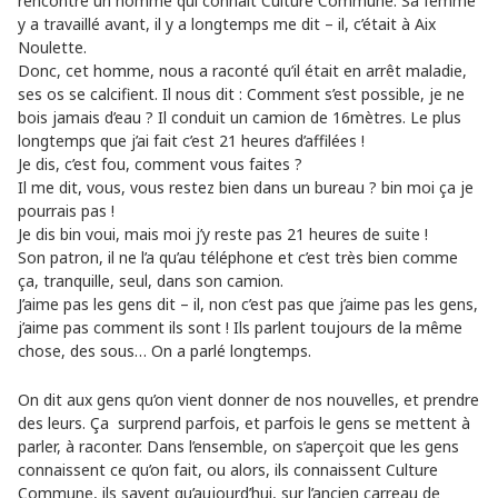
rencontré un homme qui connaît Culture Commune. Sa femme
y a travaillé avant, il y a longtemps me dit – il, c’était à Aix
Noulette.
Donc, cet homme, nous a raconté qu’il était en arrêt maladie,
ses os se calcifient. Il nous dit : Comment s’est possible, je ne
bois jamais d’eau ? Il conduit un camion de 16mètres. Le plus
longtemps que j’ai fait c’est 21 heures d’affilées !
Je dis, c’est fou, comment vous faites ?
Il me dit, vous, vous restez bien dans un bureau ? bin moi ça je
pourrais pas !
Je dis bin voui, mais moi j’y reste pas 21 heures de suite !
Son patron, il ne l’a qu’au téléphone et c’est très bien comme
ça, tranquille, seul, dans son camion.
J’aime pas les gens dit – il, non c’est pas que j’aime pas les gens,
j’aime pas comment ils sont ! Ils parlent toujours de la même
chose, des sous… On a parlé longtemps.
On dit aux gens qu’on vient donner de nos nouvelles, et prendre
des leurs. Ça surprend parfois, et parfois le gens se mettent à
parler, à raconter. Dans l’ensemble, on s’aperçoit que les gens
connaissent ce qu’on fait, ou alors, ils connaissent Culture
Commune, ils savent qu’aujourd’hui, sur l’ancien carreau de