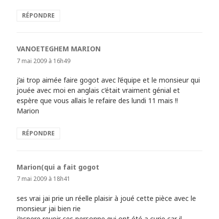
RÉPONDRE
VANOETEGHEM MARION
dit :
7 mai 2009 à 16h49
j’ai trop aimée faire gogot avec l’équipe et le monsieur qui
jouée avec moi en anglais c’était vraiment génial et
espère que vous allais le refaire des lundi 11 mais !!
Marion
RÉPONDRE
Marion(qui a fait gogot
dit :
7 mai 2009 à 18h41
ses vrai jai prie un réelle plaisir à joué cette pièce avec le
monsieur jai bien rie
j’espere revoir ces personne qui ont été a curie car il