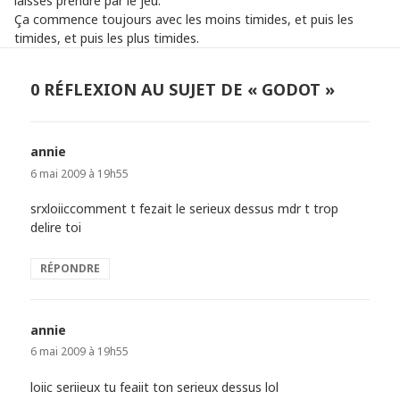
laissés prendre par le jeu.
Ça commence toujours avec les moins timides, et puis les
timides, et puis les plus timides.
0 RÉFLEXION AU SUJET DE « GODOT »
annie
dit :
6 mai 2009 à 19h55
srxloiiccomment t fezait le serieux dessus mdr t trop
delire toi
RÉPONDRE
annie
dit :
6 mai 2009 à 19h55
loiic seriieux tu feaiit ton serieux dessus lol