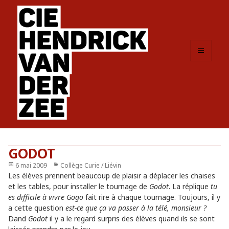
MENU
ET
WIDGETS
GODOT
Publié
6 mai 2009
Catégories
Collège Curie / Liévin
le
Les élèves prennent beaucoup de plaisir a déplacer les chaises
et les tables, pour installer le tournage de
Godot
. La réplique
tu
es difficile à vivre Gogo
fait rire à chaque tournage. Toujours, il y
a cette question
est-ce que ça va passer à la télé, monsieur ?
Dand
Godot
il y a le regard surpris des élèves quand ils se sont