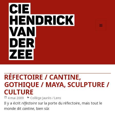
MENU
ET
WIDGETS
RÉFECTOIRE / CANTINE,
GOTHIQUE / MAYA, SCULPTURE /
CULTURE
Publié
4 mai 2009
Catégories
Collège Jaurès / Lens
le
Il y a écrit
réfectoire
sur la porte du réfectoire, mais tout le
monde dit
cantine
, bien sûr.