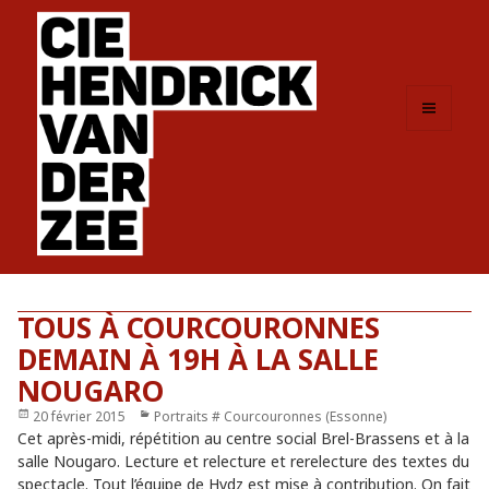
MENU
ET
WIDGETS
TOUS À COURCOURONNES
DEMAIN À 19H À LA SALLE
NOUGARO
Publié
20 février 2015
Catégories
Portraits # Courcouronnes (Essonne)
le
Cet après-midi, répétition au centre social Brel-Brassens et à la
salle Nougaro. Lecture et relecture et rerelecture des textes du
spectacle. Tout l’équipe de Hvdz est mise à contribution. On fait