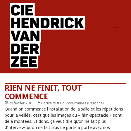
MENU
ET
WIDGETS
RIEN NE FINIT, TOUT
COMMENCE
Publié
20 février 2015
Catégories
Portraits # Courcouronnes (Essonne)
le
Quand on commence l’installation de la salle et les répétitions
pour la veillée, c’est que les images du « film-spectacle » sont
déjà montées. Et donc, ça veut dire qu’on ne fait plus
d’interview, qu’on ne fait plus de porte à porte avec nos