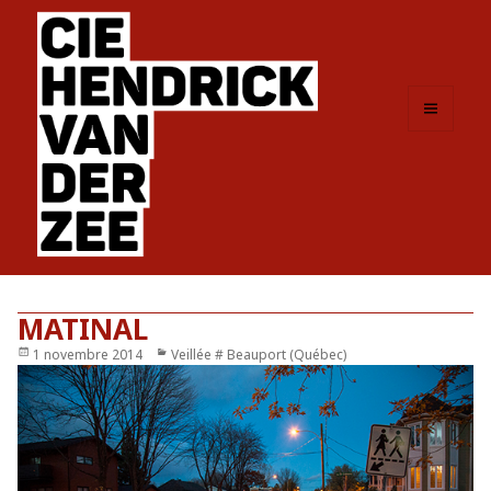
MENU
ET
WIDGETS
MATINAL
Publié
1 novembre 2014
Catégories
Veillée # Beauport (Québec)
le