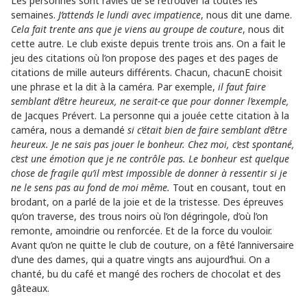
Les personnes sont ravies de se retrouver là toutes les
semaines.
J’attends le lundi avec impatience
, nous dit une dame.
Cela fait trente ans que je viens au groupe de couture
, nous dit
cette autre. Le club existe depuis trente trois ans. On a fait le
jeu des citations où l’on propose des pages et des pages de
citations de mille auteurs différents. Chacun, chacunE choisit
une phrase et la dit à la caméra. Par exemple,
il faut faire
semblant d’être heureux, ne serait-ce que pour donner l’exemple,
de Jacques Prévert. La personne qui a jouée cette citation à la
caméra, nous a demandé
si c’était bien de faire semblant d’être
heureux. Je ne sais pas jouer le bonheur. Chez moi, c’est spontané,
c’est une émotion que je ne contrôle pas. Le bonheur est quelque
chose de fragile qu’il m’est impossible de donner à ressentir si je
ne le sens pas au fond de moi même.
Tout en cousant, tout en
brodant, on a parlé de la joie et de la tristesse. Des épreuves
qu’on traverse, des trous noirs où l’on dégringole, d’où l’on
remonte, amoindrie ou renforcée. Et de la force du vouloir.
Avant qu’on ne quitte le club de couture, on a fêté l’anniversaire
d’une des dames, qui a quatre vingts ans aujourd’hui. On a
chanté, bu du café et mangé des rochers de chocolat et des
gâteaux.