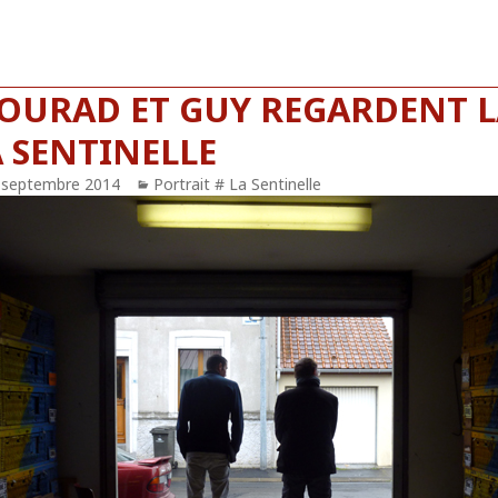
OURAD ET GUY REGARDENT L
A SENTINELLE
blié
 septembre 2014
Catégories
Portrait # La Sentinelle