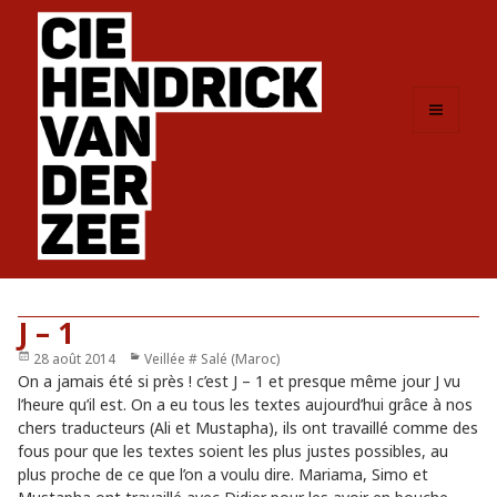
MENU
ET
WIDGETS
J – 1
Publié
28 août 2014
Catégories
Veillée # Salé (Maroc)
le
On a jamais été si près ! c’est J – 1 et presque même jour J vu
l’heure qu’il est. On a eu tous les textes aujourd’hui grâce à nos
chers traducteurs (Ali et Mustapha), ils ont travaillé comme des
fous pour que les textes soient les plus justes possibles, au
plus proche de ce que l’on a voulu dire. Mariama, Simo et