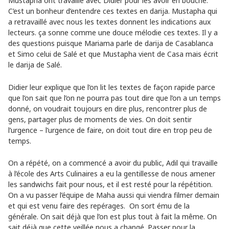
Mustapha ont travaillé avec Didier pour les avoir en bouche.
C’est un bonheur d’entendre ces textes en darija. Mustapha qui
a retravaillé avec nous les textes donnent les indications aux
lecteurs. ça sonne comme une douce mélodie ces textes. Il y a
des questions puisque Mariama parle de darija de Casablanca
et Simo celui de Salé et que Mustapha vient de Casa mais écrit
le darija de Salé.
Didier leur explique que l’on lit les textes de façon rapide parce
que l’on sait que l’on ne pourra pas tout dire que l’on a un temps
donné, on voudrait toujours en dire plus, rencontrer plus de
gens, partager plus de moments de vies. On doit sentir
l’urgence – l’urgence de faire, on doit tout dire en trop peu de
temps.
On a répété, on a commencé a avoir du public, Adil qui travaille
à l’école des Arts Culinaires a eu la gentillesse de nous amener
les sandwichs fait pour nous, et il est resté pour la répétition.
On a vu passer l’équipe de Maha aussi qui viendra filmer demain
et qui est venu faire des repérages. On sort ému de la
générale. On sait déjà que l’on est plus tout à fait la même. On
sait déjà que cette veillée nous a changé. Passer pour la