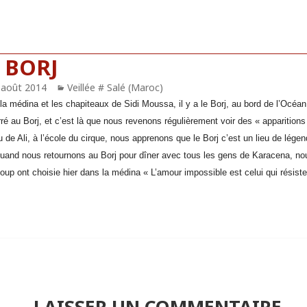
E BORJ
blié
 août 2014
Catégories
Veillée # Salé (Maroc)
 la médina et les chapiteaux de Sidi Moussa, il y a le Borj, au bord de l’Oc
é au Borj, et c’est là que nous revenons régulièrement voir des « apparitions
 de Ali, à l’école du cirque, nous apprenons que le Borj c’est un lieu de lége
 quand nous retournons au Borj pour dîner avec tous les gens de Karacena, no
up ont choisie hier dans la médina « L’amour impossible est celui qui résist
LAISSER UN COMMENTAIRE