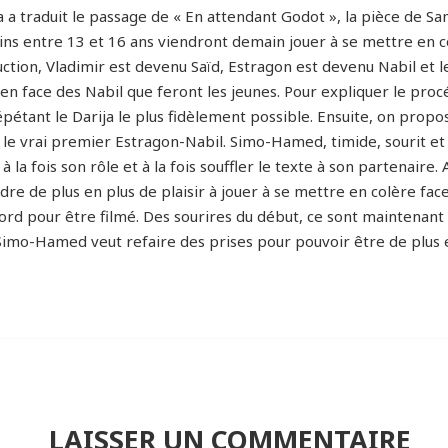
 a traduit le passage de « En attendant Godot », la pièce de Sa
tins entre 13 et 16 ans viendront demain jouer à se mettre en 
uction, Vladimir est devenu Saïd, Estragon est devenu Nabil et 
en face des Nabil que feront les jeunes. Pour expliquer le proc
épétant le Darija le plus fidèlement possible. Ensuite, on pro
e le vrai premier Estragon-Nabil. Simo-Hamed, timide, sourit e
 à la fois son rôle et à la fois souffler le texte à son partena
dre de plus en plus de plaisir à jouer à se mettre en colère f
cord pour être filmé. Des sourires du début, ce sont maintenant
Simo-Hamed veut refaire des prises pour pouvoir être de plus en
LAISSER UN COMMENTAIRE