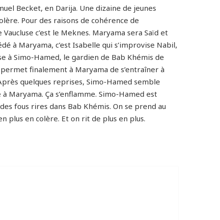
muel Becket, en Darija. Une dizaine de jeunes
colère. Pour des raisons de cohérence de
le Vaucluse c’est le Meknes. Maryama sera Saïd et
édé à Maryama, c’est Isabelle qui s’improvise Nabil,
pose à Simo-Hamed, le gardien de Bab Khémis de
t permet finalement à Maryama de s’entraîner à
ire. Après quelques reprises, Simo-Hamed semble
ace à Maryama. Ça s’enflamme. Simo-Hamed est
 des fous rires dans Bab Khémis. On se prend au
 plus en colère. Et on rit de plus en plus.