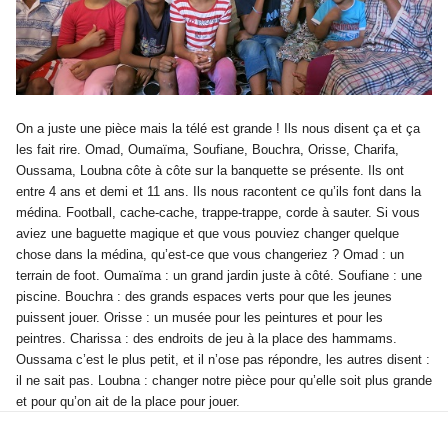
On a juste une pièce mais la télé est grande ! Ils nous disent ça et ça
les fait rire. Omad, Oumaïma, Soufiane, Bouchra, Orisse, Charifa,
Oussama, Loubna côte à côte sur la banquette se présente. Ils ont
entre 4 ans et demi et 11 ans. Ils nous racontent ce qu’ils font dans la
médina. Football, cache-cache, trappe-trappe, corde à sauter. Si vous
aviez une baguette magique et que vous pouviez changer quelque
chose dans la médina, qu’est-ce que vous changeriez ? Omad : un
terrain de foot. Oumaïma : un grand jardin juste à côté. Soufiane : une
piscine. Bouchra : des grands espaces verts pour que les jeunes
puissent jouer. Orisse : un musée pour les peintures et pour les
peintres. Charissa : des endroits de jeu à la place des hammams.
Oussama c’est le plus petit, et il n’ose pas répondre, les autres disent :
il ne sait pas. Loubna : changer notre pièce pour qu’elle soit plus grande
et pour qu’on ait de la place pour jouer.