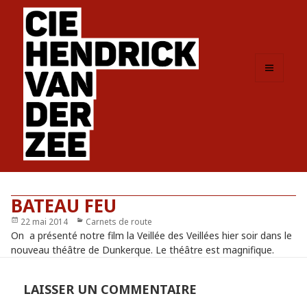
MENU
ET
WIDGETS
BATEAU FEU
Publié
22 mai 2014
Catégories
Carnets de route
le
On a présenté notre film la Veillée des Veillées hier soir dans le
nouveau théâtre de Dunkerque. Le théâtre est magnifique.
LAISSER UN COMMENTAIRE