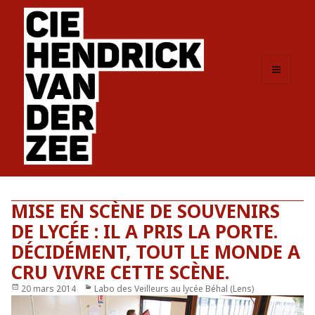
MENU
ET
WIDGETS
MISE EN SCÈNE DE SOUVENIRS
DE LYCÉE : IL A PRIS LA PORTE.
DÉCIDÉMENT, TOUT LE MONDE A
CRU VIVRE CETTE SCÈNE.
Publié
20 mars 2014
Catégories
Labo des Veilleurs au lycée Béhal (Lens)
le