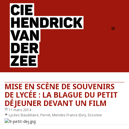
MENU
ET
WIDGETS
MISE EN SCÈNE DE SOUVENIRS
DE LYCÉE : LA BLAGUE DU PETIT
DÉJEUNER DEVANT UN FILM
Publié
11 mars 2014
le
Catégories
Lycées Baudelaire, Perret, Mendes France (Evry, Essonne