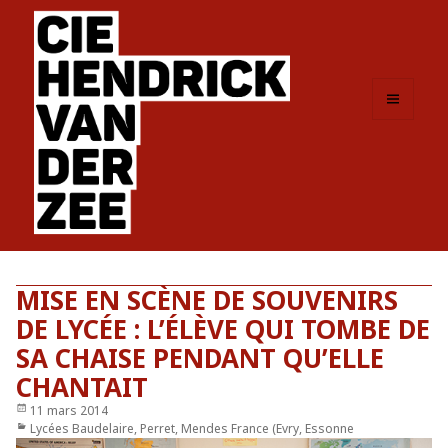
MENU
ET
WIDGETS
MISE EN SCÈNE DE SOUVENIRS
DE LYCÉE : L’ÉLÈVE QUI TOMBE DE
SA CHAISE PENDANT QU’ELLE
CHANTAIT
Publié
11 mars 2014
le
Catégories
Lycées Baudelaire, Perret, Mendes France (Evry, Essonne