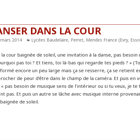
ANSER DANS LA COUR
blié
 mars 2014
Catégories
Lycées Baudelaire, Perret, Mendes France (Evry, Ess
la cour baignée de soleil, une invitation à la danse, pas besoin d
urquoi pas toi ? Et tiens, toi là-bas qui regarde tes pieds ? » (T
 formé encore un peu large mais ça se resserre, ça se retient en
rocher de peur d’être dans le champ de la caméra. Et puis en vo
« pas besoin de musique sens de l’intérieur ou si tu veux, je te t
ent pas. Et puis un autre se lâche avec musique interne provena
baignée de soleil.