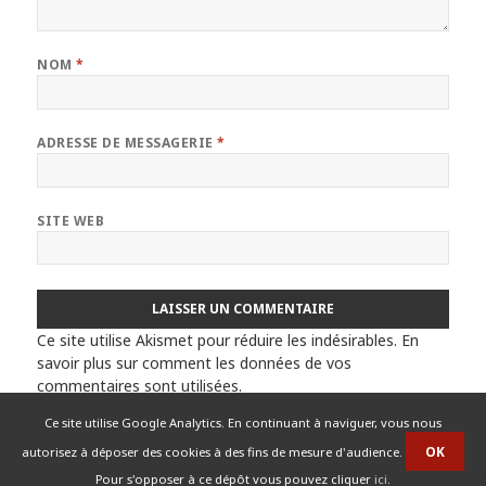
NOM
*
ADRESSE DE MESSAGERIE
*
SITE WEB
Ce site utilise Akismet pour réduire les indésirables.
En
savoir plus sur comment les données de vos
commentaires sont utilisées
.
Ce site utilise Google Analytics. En continuant à naviguer, vous nous
autorisez à déposer des cookies à des fins de mesure d'audience.
Pour s'opposer à ce dépôt vous pouvez cliquer
ici
.