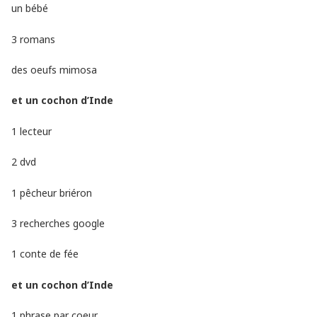
un bébé
3 romans
des oeufs mimosa
et un cochon d’Inde
1 lecteur
2 dvd
1 pêcheur briéron
3 recherches google
1 c
onte de fée
et un cochon d’Inde
1 phrase par coeur