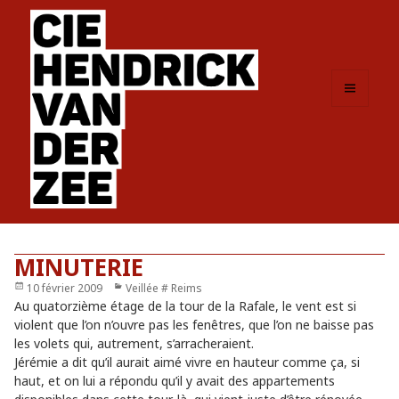
MENU
ET
WIDGETS
MINUTERIE
Publié
10 février 2009
Catégories
Veillée # Reims
le
Au quatorzième étage de la tour de la Rafale, le vent est si
violent que l’on n’ouvre pas les fenêtres, que l’on ne baisse pas
les volets qui, autrement, s’arracheraient.
Jérémie a dit qu’il aurait aimé vivre en hauteur comme ça, si
haut, et on lui a répondu qu’il y avait des appartements