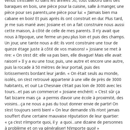
venus s’installer ici dans les années 50, tout d’abord dans des
baraques en bois, une pièce pour la cuisine, salle à manger, une
pièce pour ses parents,une pièce pour lui: « J’aimais bien ma
cabane en bois! Et puis après ils ont construit en dur. Plus tard,
je me suis marié avec Josiane et on a fait construire nous aussi
cette maison, à côté de celle de mes parents. Il n’y avait que
nous à l’époque, une ferme un peu plus loin et puis des champs.
Un jour, une tante nous a dit: ils vont construire une tour de
quinze étage juste à côté de vos maisons! » Josiane se met à
rire: « On s’est dit: elle va pas bien, elle divague! Mais elle avait
raison! » Il y a eu une tour, puis, une autre et encore une autre,
puis la rocade à 50 mètres de leur portail, puis des
lotissements bordant leur jardin. « On était seuls au monde,
isolés, on s’est retrouvé appartenir à une ville de près de 3000
habitants, et oui! La Chesnaie c’était pas loin de 3000 avec les
tours…et pas un commerce! » Josiane enchérit: « C’est sûr ça
fait bizarre mais ça a permis d’avoir une école à proximité, des
voisins…ça ne nous a pas du tout donner envie de partir! On
s’est toujours senti bien! » On leur demande s’ils n’ont jamais
souffert d’une certaine mauvaise réputation de leur quartier:
« ça c’est n’importe quoi, il y a quoi…une dizaine de personnes
à problème et on va généraliser! N’importe quoi! »