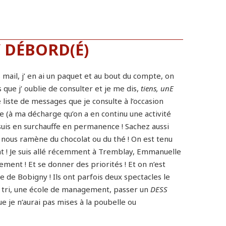
 DÉBORD(É)
 mail, j’ en ai un paquet et au bout du compte, on
 que j’ oublie de consulter et je me dis,
tiens, unE
e liste de messages que je consulte à l’occasion
ire (à ma décharge qu’on a en continu une activité
suis en surchauffe en permanence ! Sachez aussi
t nous ramène du chocolat ou du thé ! On est tenu
nt ! Je suis allé récemment à Tremblay, Emmanuelle
gement ! Et se donner des priorités ! Et on n’est
de Bobigny ! Ils ont parfois deux spectacles le
e tri, une école de management, passer un
DESS
ue je n’aurai pas mises à la poubelle ou