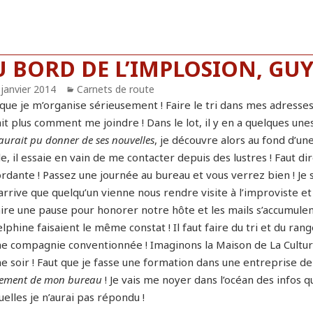
U BORD DE L’IMPLOSION, GUY
blié
 janvier 2014
Catégories
Carnets de route
que je m’organise sérieusement ! Faire le tri dans mes adresses
it plus comment me joindre ! Dans le lot, il y en a quelques unes
 aurait pu donner de ses nouvelles
, je découvre alors au fond d’un
le, il essaie en vain de me contacter depuis des lustres ! Faut d
rdante ! Passez une journée au bureau et vous verrez bien ! Je 
 arrive que quelqu’un vienne nous rendre visite à l’improviste e
aire une pause pour honorer notre hôte et les mails s’accumule
lphine faisaient le même constat ! Il faut faire du tri et du ran
ne compagnie conventionnée ! Imaginons la Maison de La Culture 
 soir ! Faut que je fasse une formation dans une entreprise d
ement de mon bureau
! Je vais me noyer dans l’océan des infos q
elles je n’aurai pas répondu !