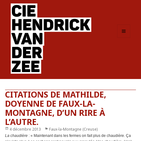
MENU
ET
WIDGETS
CITATIONS DE MATHILDE,
DOYENNE DE FAUX-LA-
MONTAGNE, D’UN RIRE À
L’AUTRE.
Publié
4 décembre 2013
Catégories
Faux-la-Montagne (Creuse)
le
La chaudière
: « Maintenant dans les fermes on fait plus de chaudière. Ça