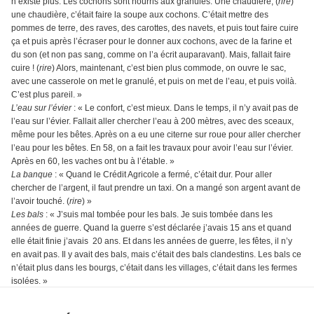
n’existe plus. Les cochons sont nourris aux granulés. Une chaudière, (
rire
)
une chaudière, c’était faire la soupe aux cochons. C’était mettre des
pommes de terre, des raves, des carottes, des navets, et puis tout faire cuire
ça et puis après l’écraser pour le donner aux cochons, avec de la farine et
du son (et non pas sang, comme on l’a écrit auparavant). Mais, fallait faire
cuire ! (
rire
) Alors, maintenant, c’est bien plus commode, on ouvre le sac,
avec une casserole on met le granulé, et puis on met de l’eau, et puis voilà.
C’est plus pareil. »
L’eau sur l’évier
: « Le confort, c’est mieux. Dans le temps, il n’y avait pas de
l’eau sur l’évier. Fallait aller chercher l’eau à 200 mètres, avec des sceaux,
même pour les bêtes. Après on a eu une citerne sur roue pour aller chercher
l’eau pour les bêtes. En 58, on a fait les travaux pour avoir l’eau sur l’évier.
Après en 60, les vaches ont bu à l’étable. »
La banque
: « Quand le Crédit Agricole a fermé, c’était dur. Pour aller
chercher de l’argent, il faut prendre un taxi. On a mangé son argent avant de
l’avoir touché. (
rire
) »
Les bals
: « J’suis mal tombée pour les bals. Je suis tombée dans les
années de guerre. Quand la guerre s’est déclarée j’avais 15 ans et quand
elle était finie j’avais 20 ans. Et dans les années de guerre, les fêtes, il n’y
en avait pas. Il y avait des bals, mais c’était des bals clandestins. Les bals ce
n’était plus dans les bourgs, c’était dans les villages, c’était dans les fermes
isolées. »