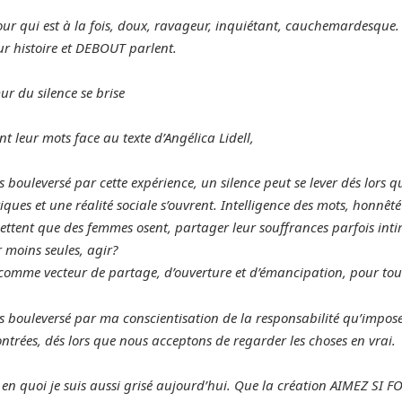
ur qui est à la fois, doux, ravageur, inquiétant, cauchemardesque. C’
ur histoire et DEBOUT parlent.
r du silence se brise
nt leur mots face au texte d’Angélica Lidell,
is bouleversé par cette expérience, un silence peut se lever dés lors qu
tiques et une réalité sociale s’ouvrent. Intelligence des mots, honnêt
ttent que des femmes osent, partager leur souffrances parfois intime
r moins seules, agir?
 comme vecteur de partage, d’ouverture et d’émancipation, pour tous
is bouleversé par ma conscientisation de la responsabilité qu’impose
ntrées, dés lors que nous acceptons de regarder les choses en vrai.
 en quoi je suis aussi grisé aujourd’hui. Que la création AIMEZ SI FO