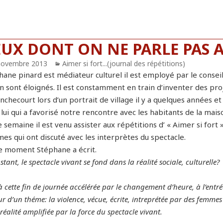
EUX DONT ON NE PARLE PAS A
blié
novembre 2013
Catégories
Aimer si fort...(journal des répétitions)
ane pinard est médiateur culturel il est employé par le conseil 
n sont éloignés. Il est constamment en train d’inventer des proj
checourt lors d’un portrait de village il y a quelques années et
 lui qui a favorisé notre rencontre avec les habitants de la mais
e semaine il est venu assister aux répétitions d’ « Aimer si fo
es qui ont discuté avec les interprètes du spectacle.
e moment Stéphane a écrit.
stant, le spectacle vivant se fond dans la réalité sociale, culturelle?
à cette fin de journée accélérée par le changement d’heure, à l’en
r d’un théme: la violence, vécue, écrite, intreprétée par des femm
 réalité amplifiée par la force du spectacle vivant.