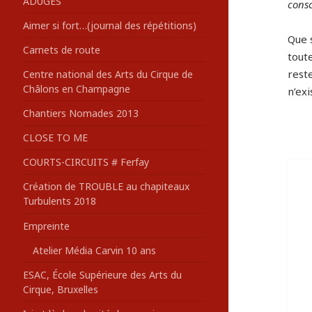
ADUGES
consc
:
Aimer si fort…(journal des répétitions)
Que s
Carnets de route
toute
reste
Centre national des Arts du Cirque de
Châlons en Champagne
n’exi
Chantiers Nomades 2013
CLOSE TO ME
COURTS-CIRCUITS # Ferfay
Création de TROUBLE au chapiteaux
Turbulents 2018
Empreinte
Atelier Média Carvin 10 ans
ESAC, École Supérieure des Arts du
Cirque, Bruxelles