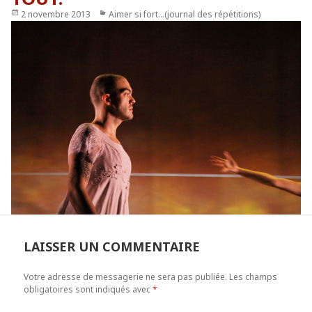
Publié
2 novembre 2013
Catégories
Aimer si fort...(journal des répétitions)
le
LAISSER UN COMMENTAIRE
Votre adresse de messagerie ne sera pas publiée.
Les champs
obligatoires sont indiqués avec
*