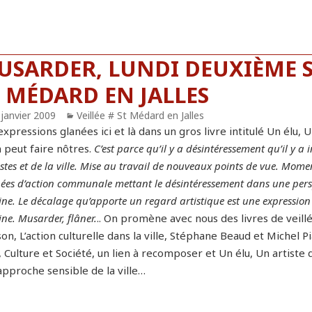
USARDER, LUNDI DEUXIÈME S
T MÉDARD EN JALLES
blié
 janvier 2009
Catégories
Veillée # St Médard en Jalles
xpressions glanées ici et là dans un gros livre intitulé Un élu,
n peut faire nôtres.
C’est parce qu’il y a désintéressement qu’il y a
istes et de la ville. Mise au travail de nouveaux points de vue. Mo
ées d’action communale mettant le désintéressement dans une persp
ne. Le décalage qu’apporte un regard artistique est une expression q
ne. Musarder, flâner.
.. On promène avec nous des livres de veil
on, L’action culturelle dans la ville, Stéphane Beaud et Michel P
, Culture et Société, un lien à recomposer et Un élu, Un artiste
approche sensible de la ville…