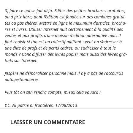
3) faire ce qui se fait déjà. Editer des peti­tes bro­chu­res gra­tui­tes,
ou à prix libre, dont l’édition est fondée sur des com­bi­nes gra­tui­
tes ou pas chères. Mettre en ligne le maxi­mum d’arti­cles, bro­chu­
res et livres. Utiliser Internet nuit cer­tai­ne­ment à la qua­lité des
ventes et aux pro­fits d’une maison d’édition alter­na­tive mais il
faut choi­sir si l’on est un col­lec­tif mili­tant : veut-on s’adres­ser à
une élite de profs et de petits cadres, ou s’adres­ser à tout le
monde ? Donc dif­fu­ser des livres papier mais aussi des livres gra­
tuits sur Internet.
J’espère ne démo­ra­liser per­sonne mais il n’y a pas de rac­cour­cis
auto­ges­tion­nai­res.
Plus tôt on s’en rendra compte, mieux cela vaudra !
Y.C. Ni patrie ni fron­tières, 17/08/2013
LAISSER UN COMMENTAIRE