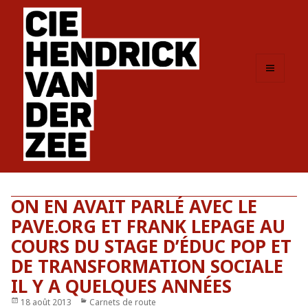
MENU
ET
WIDGETS
ON EN AVAIT PARLÉ AVEC LE
PAVE.ORG ET FRANK LEPAGE AU
COURS DU STAGE D’ÉDUC POP ET
DE TRANSFORMATION SOCIALE
IL Y A QUELQUES ANNÉES
Publié
18 août 2013
Catégories
Carnets de route