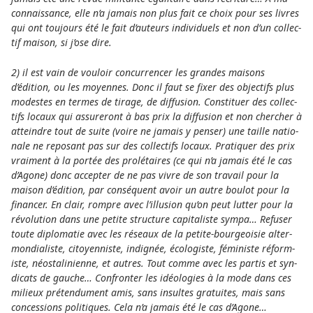
connais­sance, elle n’a jamais non plus fait ce choix pour ses livres
qui ont tou­jours été le fait d’auteurs indi­vi­duels et non d’un col­lec­
tif maison, si j’ose dire.
2) il est vain de vou­loir concur­ren­cer les gran­des mai­sons
d’édition, ou les moyen­nes. Donc il faut se fixer des objec­tifs plus
modes­tes en termes de tirage, de dif­fu­sion. Constituer des col­lec­
tifs locaux qui assu­re­ront à bas prix la dif­fu­sion et non cher­cher à
attein­dre tout de suite (voire ne jamais y penser) une taille natio­
nale ne repo­sant pas sur des col­lec­tifs locaux. Pratiquer des prix
vrai­ment à la portée des prolét­aires (ce qui n’a jamais été le cas
d’Agone) donc accep­ter de ne pas vivre de son tra­vail pour la
maison d’édition, par conséquent avoir un autre boulot pour la
finan­cer. En clair, rompre avec l’illu­sion qu’on peut lutter pour la
révo­lution dans une petite struc­ture capi­ta­liste sympa… Refuser
toute diplo­ma­tie avec les réseaux de la petite-bour­geoi­sie alter­
mon­dia­liste, citoyen­niste, indi­gnée, éco­log­iste, fémin­iste réf­orm­
iste, néos­ta­lini­enne, et autres. Tout comme avec les partis et syn­
di­cats de gauche… Confronter les idéo­logies à la mode dans ces
milieux prét­en­dument amis, sans insul­tes gra­tui­tes, mais sans
conces­sions poli­ti­ques. Cela n’a jamais été le cas d’Agone…