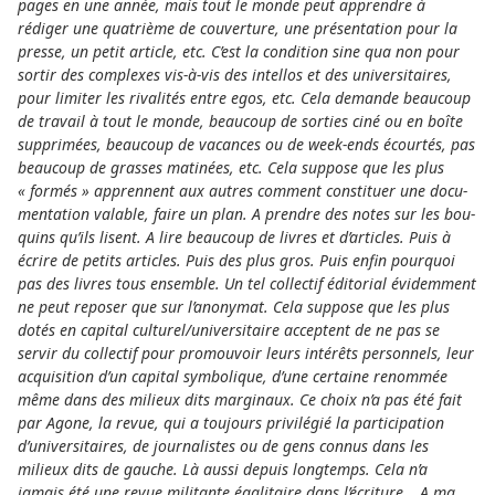
pages en une année, mais tout le monde peut appren­dre à
rédiger une qua­trième de cou­ver­ture, une prés­en­tation pour la
presse, un petit arti­cle, etc. C’est la condi­tion sine qua non pour
sortir des com­plexes vis-à-vis des intel­los et des uni­ver­si­tai­res,
pour limi­ter les riva­lités entre egos, etc. Cela demande beau­coup
de tra­vail à tout le monde, beau­coup de sor­ties ciné ou en boîte
sup­primées, beau­coup de vacan­ces ou de week-ends écourtés, pas
beau­coup de gras­ses matinées, etc. Cela sup­pose que les plus
« formés » appren­nent aux autres com­ment cons­ti­tuer une docu­
men­ta­tion vala­ble, faire un plan. A pren­dre des notes sur les bou­
quins qu’ils lisent. A lire beau­coup de livres et d’arti­cles. Puis à
écrire de petits arti­cles. Puis des plus gros. Puis enfin pour­quoi
pas des livres tous ensem­ble. Un tel col­lec­tif édi­torial évid­emment
ne peut repo­ser que sur l’ano­ny­mat. Cela sup­pose que les plus
dotés en capi­tal cultu­rel/uni­ver­si­taire accep­tent de ne pas se
servir du col­lec­tif pour pro­mou­voir leurs intérêts per­son­nels, leur
acqui­si­tion d’un capi­tal sym­bo­li­que, d’une cer­taine renommée
même dans des milieux dits mar­gi­naux. Ce choix n’a pas été fait
par Agone, la revue, qui a tou­jours pri­vilégié la par­ti­ci­pa­tion
d’uni­ver­si­tai­res, de jour­na­lis­tes ou de gens connus dans les
milieux dits de gauche. Là aussi depuis long­temps. Cela n’a
jamais été une revue mili­tante éga­lit­aire dans l’écri­ture… A ma