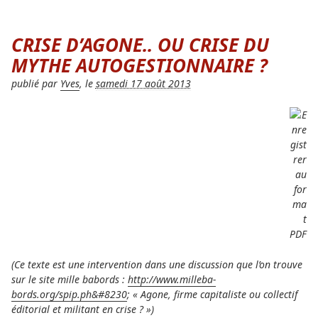
le
CRISE D’AGONE.. OU CRISE DU
MYTHE AUTOGESTIONNAIRE ?
publié par
Yves
, le
samedi 17 août 2013
(Ce texte est une inter­ven­tion dans une dis­cus­sion que l’on trouve
sur le site mille babords :
http://www.mil­le­ba­
bords.org/spip.ph&#8230
; « Agone, firme capi­ta­liste ou col­lec­tif
édi­torial et mili­tant en crise ? »)