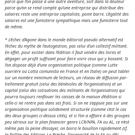
parce que l’on passe à une autre aven­ture, soit dans la dou­leur
parce qu’on se rend compte qu’une entre­prise qui dis­tri­bue des
salai­res reste une entre­prise capi­ta­liste, point barre. L’égalité des
salai­res est une fumis­te­rie sym­pa­thi­que mais une fumis­te­rie tout
de même.
* L’échec d’Agone dans le monde édi­torial pseudo alter­na­tif est
l’échec du mythe de l’auto­ges­tion, pas celui d’un col­lec­tif mili­tant.
En effet, pour exis­ter dans l’édition il faut vendre des livres et
dégager un profit suf­fi­sant pour faire vivre ceux qui y bos­sent. Si
l’on dis­pose déjà d’une orga­ni­sa­tion poli­ti­que (comme Lutte
ouvrière ou Lotta comu­nista en France et en Italie) on peut tabler
sur un nombre mini­mum de lec­teurs, un réseau de dif­fu­sion par­
tiel­le­ment gra­tuit (celui des béné­voles de l’orga­ni­sa­tion) et un
capi­tal (celui des coti­sa­tions des mili­tants de l’orga­ni­sa­tion) qui
pourra tou­jours ren­flouer les cais­ses de la maison d’édition si
celle-ci ne rentre pas dans ses frais. Si on ne s’appuie pas sur une
orga­ni­sa­tion poli­ti­que soli­de­ment struc­turée (comme c’est le cas
des deux grou­pes ci-dessus cités), et si l’on a affaire à des grou­pes
peu sérieux sur le plan finan­cier genre LCR/NPA, FA ou AL, ce n’est
même pas la peine d’essayer, on boira le bouillon rapi­de­ment (cf.
la faillite des Editions La Brèche, l’inca­pa­cité de la FA ou d’AL