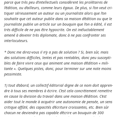
parce que très peu d’intel­lec­tuels considèrent les prolét­aires de
l’édition, ou d’ailleurs, comme leurs égaux. De plus, si l’on veut cri­
ti­quer séri­eu­sement un auteur ou un jour­na­liste alors que l’on
sou­haite que cet auteur publie dans sa maison d’édition ou que le
jour­na­liste publie un arti­cle sur un bou­quin que l’on a édité, il est
très dif­fi­cile de ne pas être hypo­crite. On est inél­uc­tab­lement
amené à deve­nir très diplo­mate, donc à ne pas confron­ter ses
inter­lo­cu­teurs.
* Donc me direz-vous il n’y a pas de solu­tion ? Si, bien sûr, mais
des solu­tions dif­fi­ci­les, lentes et pas ren­ta­bles, donc peu sus­cep­ti­
bles de faire vivre ceux qui ani­ment une maison d’édition « mili­
tante ». Quelques pistes, donc, pour ter­mi­ner sur une note moins
pes­si­miste.
1) tout d’abord, un col­lec­tif édi­torial digne de ce nom doit appren­
dre à tous ses mem­bres à écrire. C’est cela concrè­tement remet­tre
en cause la divi­sion du tra­vail dans une maison d’édition. C’est
aider tout le monde à acquérir une auto­no­mie de pensée, un sens
cri­ti­que affûté, des capa­cités d’écri­ture crois­san­tes, etc. Bien sûr
chacun ne devien­dra pas capa­ble d’écrire un bou­quin de 300