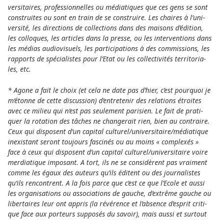
ver­si­tai­res, pro­fes­sion­nel­les ou méd­ia­tiques que ces gens se sont
cons­trui­tes ou sont en train de se cons­truire. Les chai­res à l’uni­
ver­sité, les direc­tions de col­lec­tions dans des mai­sons d’édition,
les col­lo­ques, les arti­cles dans la presse, ou les inter­ven­tions dans
les médias audio­vi­suels, les par­ti­ci­pa­tions à des com­mis­sions, les
rap­ports de spéc­ial­istes pour l’Etat ou les col­lec­ti­vités ter­ri­to­ria­
les, etc.
* Agone a fait le choix (et cela ne date pas d’hier, c’est pour­quoi je
m’étonne de cette dis­cus­sion) d’entre­te­nir des rela­tions étr­oites
avec ce milieu qui n’est pas seu­le­ment pari­sien. Le fait de pra­ti­
quer la rota­tion des tâches ne chan­ge­rait rien, bien au contraire.
Ceux qui dis­po­sent d’un capi­tal cultu­rel/uni­ver­si­taire/méd­ia­tique
inexis­tant seront tou­jours fas­cinés ou au moins « com­plexés »
face à ceux qui dis­po­sent d’un capi­tal cultu­rel/uni­ver­si­taire voire
mer­dia­ti­que impo­sant. A tort, ils ne se considèrent pas vrai­ment
comme les égaux des auteurs qu’ils éditent ou des jour­na­lis­tes
qu’ils ren­contrent. A la fois parce que c’est ce que l’Ecole et aussi
les orga­ni­sa­tions ou asso­cia­tions de gauche, d’extrême gauche ou
liber­tai­res leur ont appris (la révér­ence et l’absence d’esprit cri­ti­
que face aux por­teurs sup­posés du savoir), mais aussi et sur­tout