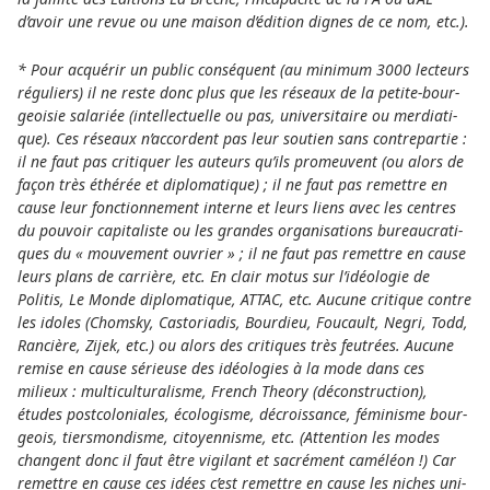
d’avoir une revue ou une maison d’édition dignes de ce nom, etc.).
* Pour acquérir un public conséquent (au mini­mum 3000 lec­teurs
réguliers) il ne reste donc plus que les réseaux de la petite-bour­
geoi­sie sala­riée (intel­lec­tuelle ou pas, uni­ver­si­taire ou mer­dia­ti­
que). Ces réseaux n’accor­dent pas leur sou­tien sans contre­par­tie :
il ne faut pas cri­ti­quer les auteurs qu’ils pro­meu­vent (ou alors de
façon très éthérée et diplo­ma­ti­que) ; il ne faut pas remet­tre en
cause leur fonc­tion­ne­ment interne et leurs liens avec les cen­tres
du pou­voir capi­ta­liste ou les gran­des orga­ni­sa­tions bureau­cra­ti­
ques du « mou­ve­ment ouvrier » ; il ne faut pas remet­tre en cause
leurs plans de car­rière, etc. En clair motus sur l’idéo­logie de
Politis, Le Monde diplo­ma­ti­que, ATTAC, etc. Aucune cri­ti­que contre
les idoles (Chomsky, Castoriadis, Bourdieu, Foucault, Negri, Todd,
Rancière, Zijek, etc.) ou alors des cri­ti­ques très feu­trées. Aucune
remise en cause séri­euse des idéo­logies à la mode dans ces
milieux : mul­ti­cultu­ra­lisme, French Theory (déco­nstr­uction),
études post­co­lo­nia­les, éco­log­isme, décro­iss­ance, fémin­isme bour­
geois, tiers­mon­disme, citoyen­nisme, etc. (Attention les modes
chan­gent donc il faut être vigi­lant et sacrément caméléon !) Car
remet­tre en cause ces idées c’est remet­tre en cause les niches uni­