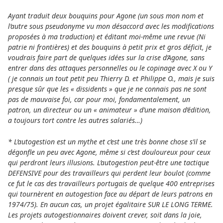
Ayant tra­duit deux bou­quins pour Agone (un sous mon nom et
l’autre sous pseu­do­nyme vu mon dés­accord avec les modi­fi­ca­tions
pro­posées à ma tra­duc­tion) et éditant moi-même une revue (Ni
patrie ni fron­tières) et des bou­quins à petit prix et gros déficit, je
vou­drais faire part de quel­ques idées sur la crise d’Agone, sans
entrer dans des atta­ques per­son­nel­les ou le copi­nage avec X ou Y
( je connais un tout petit peu Thierry D. et Philippe O., mais je suis
pres­que sûr que les « dis­si­dents » que je ne connais pas ne sont
pas de mau­vaise foi, car pour moi, fon­da­men­ta­le­ment, un
patron, un direc­teur ou un « ani­ma­teur » d’une maison d’édition,
a tou­jours tort contre les autres sala­riés…)
* L’auto­ges­tion est un mythe et c’est une très bonne chose s’il se
dég­onfle un peu avec Agone, même si c’est dou­lou­reux pour ceux
qui per­dront leurs illu­sions. L’auto­ges­tion peut-être une tac­ti­que
DEFENSIVE pour des tra­vailleurs qui per­dent leur boulot (comme
ce fut le cas des tra­vailleurs por­tu­gais de quel­que 400 entre­pri­ses
qui tournèrent en auto­ges­tion face au départ de leurs patrons en
1974/75). En aucun cas, un projet éga­lit­aire SUR LE LONG TERME.
Les pro­jets auto­ges­tion­nai­res doi­vent crever, soit dans la joie,